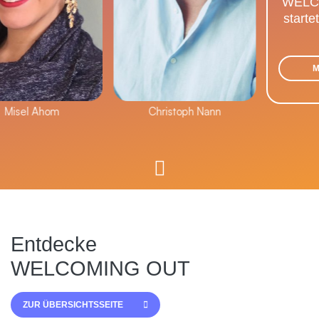
WELCOM
startet i
MEH
sel Ahom
Christoph Nann
Entdecke
WELCOMING OUT
ZUR ÜBERSICHTSSEITE