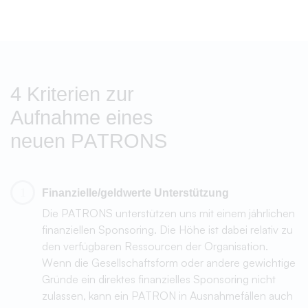
Repräsentation des PATRONS durch
3
Führungskräfte
Nur Einzelpersonen können sich mit dem Symbol
von WELCOMING OUT als Verbündete der queeren
Community zeigen. Nur Organisationen können ein
PATRON OF WELCOMING OUT werden. Diese
beiden Ebenen fließen in diesem Kriterium
zusammen. Jeder PATRON benennt eine oder
mehrere Repräsentant*innen aus dem Senior
Management oder darüber, die als Einzelperson dem
PATRON ein Gesicht geben und sich mit einem
Statement sowohl im Namen des PATRONS als auch
als Privatperson positioniert.
4
Bekanntmachung in der Belegschaft
Erklärtes Ziel von WELCOMING OUT ist es, das
Symbol und die Idee dahinter bekannt zu machen
und so viele Menschen wie möglich zum Mitmachen