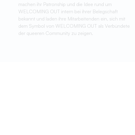
Jetzt
kommst DU!
Du möchtest uns unterstützen, du willst nochmal die
wichtigen Basics lesen oder möchtest Merch für dein
WELCOMING OUT haben? Dann klicke auf den jeweiligen
Button. Du darfst uns natürlich auch einfach eine nette
Nachricht schreiben.
SPENDEN
PATRON WERDEN
UNSERE BASICS
DU BIST LGBTIQ+?