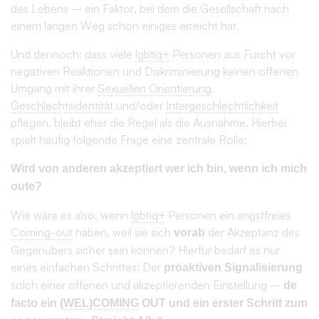
Dies hat das Potential die Lebensqualität Aller zu verbessern
und somit zusätzlich zum wirtschaftlichen Erfolgsfaktor für
Hamburg zu werden – und auch über die Grenzen der
Hansestadt hinaus.
Als
möchten wir das
„PATRONS OF
WELCOMING OUT
“
fördern und laden daher alle Menschen – in Hamburg und
überall – zu diesen Dialogen ein:
Haben Sie Ihr
WELCOMING OUT
und zeigen Sie sich damit
als Verbündete der
LGBTIQ+
-Community!
Ebenso rufen wir weitere Organisationen dazu auf das
-
nachhaltig zu stärken,
WELCOMING OUT
Movement
indem sie sich unserem Bündnis der
„PATRONS OF
anschließen.
WELCOMING OUT
“
Hamburg, 16.06.2022