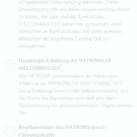
zu animieren. Daher ist Sichtbarkeit für
WELCOMING OUT ein hohes Gut. Die PATRONS
machen ihr Patronship und die Idee rund um
WELCOMING OUT intern bei ihrer Belegschaft
bekannt und laden ihre Mitarbeitenden ein, sich mit
dem Symbol von WELCOMING OUT als Verbündete
PATRON werden
der queeren Community zu zeigen.
Du möchtest mit deinem Unternehmen Teil eines starken
Bündnisses werden, gesellschaftlich Verantwortung
übernehmen, indem du WELCOMING OUT unterstützt,
und gleichzeitig von vielen Benefits für PATRONS
profitieren? Dann kontaktiere uns, um mehr Informationen
zu erhalten und mögliche weitere Schritte zu gehen.
JETZT KONTAKTIEREN