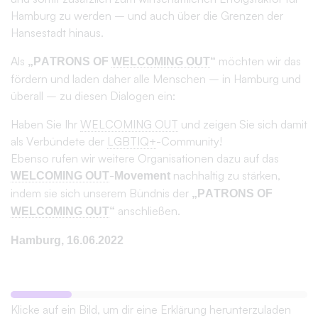
zulassen, kann ein PATRON in Ausnahmefällen auch
mit geldwerter Unterstützung dabei sein. Diese
Unterstützung hilft uns dabei, unsere wichtige Arbeit
zu leisten, die Idee und das Symbol von
WELCOMING OUT bekannter zu machen, mehr
Menschen an Bord zu holen und somit queeren
Menschen ein angstfreies Coming Out zu
ermöglichen.
Hamburger Erklärung der PATRONS OF
2
WELCOMING OUT
Alle PATRONS unterschreiben die Hamburger
Erklärung der PATRONS OF WELCOMING OUT.
Diese Erklärung benennt das Selbstverständnis und
die Werte des Bündnisses und stellt eine klare
Positionierung der unterzeichnenden Organisationen
dar.