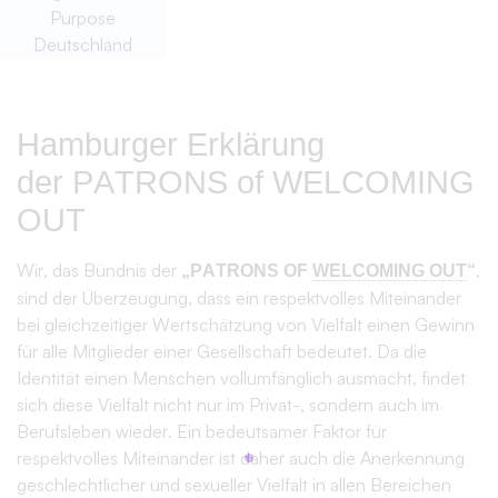
facto ein
(WEL)COMING
OUT und ein erster Schritt zum
sogenannten „
Straight Ally
“.
Um diesen Schritt gesellschaftlich zu gehen, gibt es mit dem
Symbol
eine einfache Möglichkeit für
WELCOMING OUT
angehende
Straight Allies
, sich zu zeigen und somit letztlich
ein Movement anzustoßen. Das wollen wir als
Organisationen unterstützen und haben uns daher zu
einem Bündnis zusammengeschlossen: Den
„PATRONS
OF
WELCOMING OUT
”
Uns verbindet der Standpunkt, dass solch ein
Movement eine tiefgreifende Veränderung zu einem
aufrichtigen Miteinander nach sich ziehen kann. Dafür
stehen wir als demokratische und pluralistische Gesellschaft
gemeinsam in der Verantwortung. Wir glauben, dass sich
viele Herausforderungen überwinden lassen, indem wir alle
mehr offene und ernsthafte Dialoge miteinander führen und
aktiv Inklusion und Akzeptanz fördern.