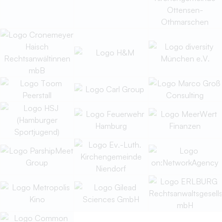
geschlechtlicher und sexueller Vielfalt in allen Bereichen
des Lebens – ein Faktor, bei dem die Gesellschaft nach
einem langen Weg schon einiges erreicht hat.
Und dennoch: dass viele
lgbtiq+
Personen aus Furcht vor
negativen Reaktionen und Diskriminierung keinen offenen
Umgang mit ihrer
Sexuellen Orientierung
,
Geschlechtsidentität
und/oder
Intergeschlechtlichkeit
pflegen, bleibt eher die Regel als die Ausnahme. Hierbei
spielt häufig folgende Frage eine zentrale Rolle:
Wird von anderen akzeptiert wer ich bin, wenn ich mich
oute?
Wie wäre es also, wenn
lgbtiq+
Personen ein angstfreies
Coming-out
haben, weil sie sich
der Akzeptanz des
vorab
Gegenübers sicher sein können? Hierfür bedarf es nur
eines einfachen Schrittes: Der
proaktiven Signalisierung
solch einer offenen und akzeptierenden Einstellung –
de