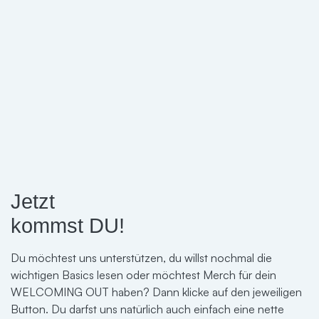
machen ihr Patronship und die Idee rund um
WELCOMING OUT intern bei ihrer Belegschaft
bekannt und laden ihre Mitarbeitenden ein, sich mit
dem Symbol von WELCOMING OUT als Verbündete
PATRON werden
der queeren Community zu zeigen.
Du möchtest mit deinem Unternehmen Teil eines starken
Bündnisses werden, gesellschaftlich Verantwortung
übernehmen, indem du WELCOMING OUT unterstützt,
und gleichzeitig von vielen Benefits für PATRONS
profitieren? Dann kontaktiere uns, um mehr Informationen
zu erhalten und mögliche weitere Schritte zu gehen.
Jetzt
kommst DU!
JETZT KONTAKTIEREN
Du möchtest uns unterstützen, du willst nochmal die
wichtigen Basics lesen oder möchtest Merch für dein
WELCOMING OUT haben? Dann klicke auf den jeweiligen
Button. Du darfst uns natürlich auch einfach eine nette