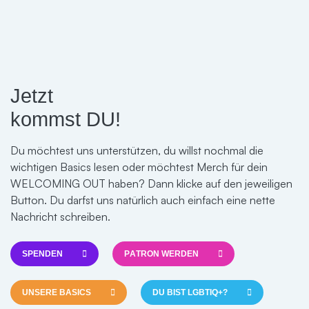
Bündnisses werden, gesellschaftlich Verantwortung
übernehmen, indem du WELCOMING OUT unterstützt,
und gleichzeitig von vielen Benefits für PATRONS
profitieren? Dann kontaktiere uns, um mehr Informationen
zu erhalten und mögliche weitere Schritte zu gehen.
Jetzt
kommst DU!
JETZT KONTAKTIEREN
Du möchtest uns unterstützen, du willst nochmal die
wichtigen Basics lesen oder möchtest Merch für dein
WELCOMING OUT haben? Dann klicke auf den jeweiligen
Button. Du darfst uns natürlich auch einfach eine nette
Nachricht schreiben.
SPENDEN
PATRON WERDEN
UNSERE BASICS
DU BIST LGBTIQ+?