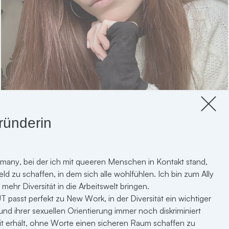
ründerin
r Familie aufgewachsen zu sein, in der es nur zählt, ob die
rmany, bei der ich mit queeren Menschen in Kontakt stand,
bt, respektiert und glücklich macht. Das Geschlecht wurde
feld zu schaffen, in dem sich alle wohlfühlen. Ich bin zum Ally
e keine Rolle spielt. Weil Liebe Liebe ist und das ist das
hr Diversität in die Arbeitswelt bringen.
passt perfekt zu New Work, in der Diversität ein wichtiger
n so denken wie meine Familie. Ich wünschte, alle würden
nd ihrer sexuellen Orientierung immer noch diskriminiert
ich es habe. Ich wünschte, alle hätten so viele Save-
t erhält, ohne Worte einen sicheren Raum schaffen zu