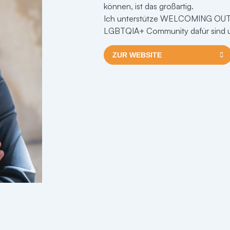
Space- Menschen um sich herum, s
können, ist das großartig.
anfangen zu verstehen, dass Liebe L
Ich unterstütze WELCOMING OUT, w
LGBTQIA+ Community dafür sind und
ZUR WEBSITE