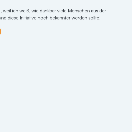
o wie ich es habe. Ich wünschte, dass alle Menschen
iebe ist.
eil ich weiß, wie dankbar viele Menschen aus der
 diese Initiative noch bekannter werden sollte!