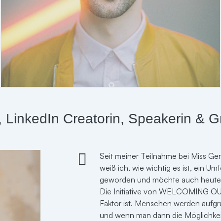
, LinkedIn Creatorin, Speakerin & G
Ich habe das Riesen-Privileg in eine
Seit meiner Teilnahme bei Miss Ge
Person, die du liebst dich auch lie
weiß ich, wie wichtig es ist, ein Um
nie erfragt. Weil es für meine Famili
geworden und möchte auch heute me
Einzige was zählt.
Die Initiative von WELCOMING OUT 
Ich wünschte, alle Menschen würde
Faktor ist. Menschen werden aufgru
Allies um sich herum haben, so wie 
und wenn man dann die Möglichkei